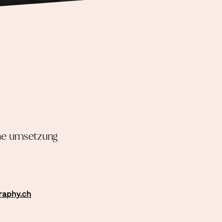
che umsetzung
aphy.ch