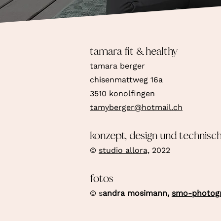
tamara fit & healthy
tamara berger
chisenmattweg 16a
3510 konolfingen
tamyberger@hotmail.ch
konzept, design und technis
©
studio allora,
2022
fotos
© s
andra mosimann,
smo-photogr