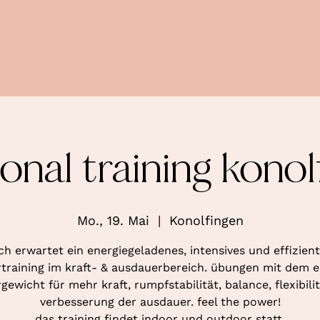
ional training konol
Mo., 19. Mai
  |  
Konolfingen
ch erwartet ein energiegeladenes, intensives und effizien
training im kraft- & ausdauerbereich. übungen mit dem 
gewicht für mehr kraft, rumpfstabilität, balance, flexibili
verbesserung der ausdauer. feel the power!
das training findet indoor und outdoor statt.