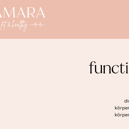
funct
di
körper
körper