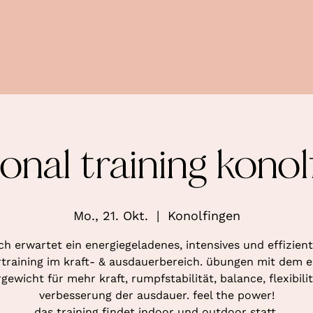
ional training konol
Mo., 21. Okt.
  |  
Konolfingen
ch erwartet ein energiegeladenes, intensives und effizien
training im kraft- & ausdauerbereich. übungen mit dem 
gewicht für mehr kraft, rumpfstabilität, balance, flexibili
verbesserung der ausdauer. feel the power!
das training findet indoor und outdoor statt.