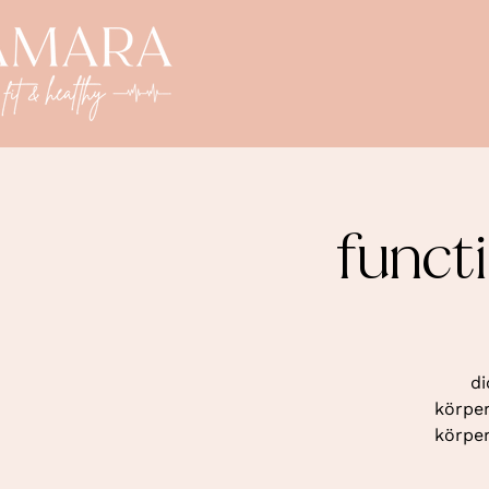
funct
di
körper
körper