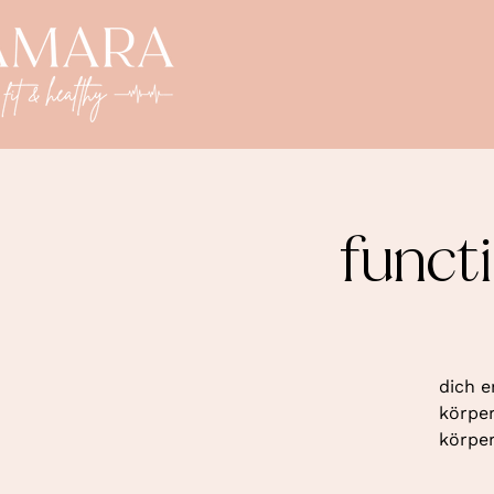
funct
dich e
körper
körper