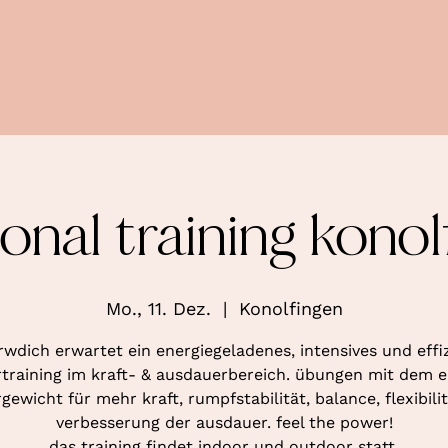
ional training konol
Mo., 11. Dez.
  |  
Konolfingen
rwdich erwartet ein energiegeladenes, intensives und effi
training im kraft- & ausdauerbereich. übungen mit dem 
gewicht für mehr kraft, rumpfstabilität, balance, flexibili
verbesserung der ausdauer. feel the power!
das training findet indoor und outdoor statt.