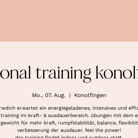
ional training konol
Mo., 07. Aug.
  |  
Konolfingen
rwdich erwartet ein energiegeladenes, intensives und effi
training im kraft- & ausdauerbereich. übungen mit dem 
gewicht für mehr kraft, rumpfstabilität, balance, flexibili
verbesserung der ausdauer. feel the power!
das training findet indoor und outdoor statt.