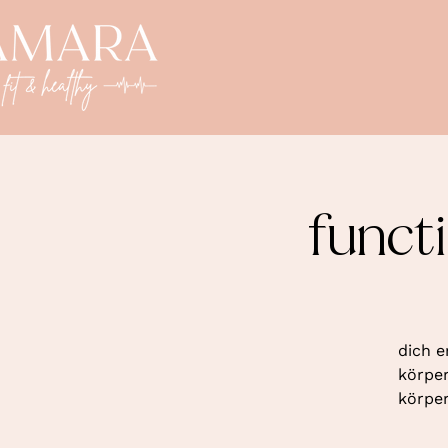
funct
dich e
körper
körper