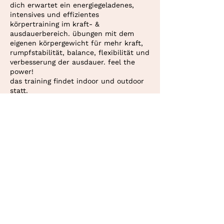
dich erwartet ein energiegeladenes,
intensives und effizientes
körpertraining im kraft- &
ausdauerbereich. übungen mit dem
eigenen körpergewicht für mehr kraft,
rumpfstabilität, balance, flexibilität und
verbesserung der ausdauer. feel the
power!
das training findet indoor und outdoor
statt.
mitbringen:
hallenschuhe sowie eine
yogamatte oder eine andere rutschfeste
unterlage.
deine personaltrainerin in bern und
kosten:
10er abonnement oder
konolfingen.
einzelstunde (CHF 30.–). bezahlung via
twint oder überweisung.
tamyberger@bluewin.ch