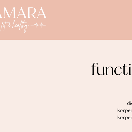
funct
di
körper
körper