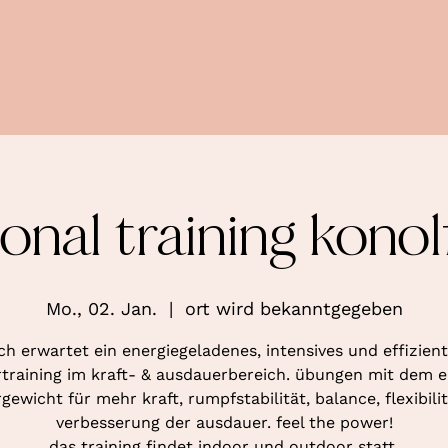
ional training konol
Mo., 02. Jan.
  |  
ort wird bekanntgegeben
ch erwartet ein energiegeladenes, intensives und effizien
training im kraft- & ausdauerbereich. übungen mit dem 
gewicht für mehr kraft, rumpfstabilität, balance, flexibili
verbesserung der ausdauer. feel the power!
das training findet indoor und outdoor statt.