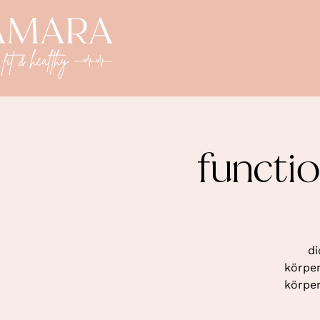
functio
di
körper
körper