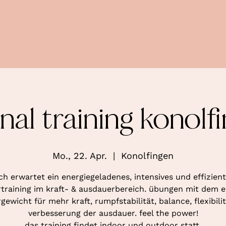
nal training konolfi
Mo., 22. Apr.
  |  
Konolfingen
ch erwartet ein energiegeladenes, intensives und effizien
training im kraft- & ausdauerbereich. übungen mit dem 
gewicht für mehr kraft, rumpfstabilität, balance, flexibili
verbesserung der ausdauer. feel the power!
das training findet indoor und outdoor statt.