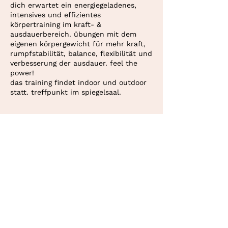
dich erwartet ein energiegeladenes,
intensives und effizientes
körpertraining im kraft- &
ausdauerbereich. übungen mit dem
eigenen körpergewicht für mehr kraft,
rumpfstabilität, balance, flexibilität und
verbesserung der ausdauer. feel the
power!
das training findet indoor und outdoor
statt. treffpunkt im spiegelsaal.
mitbringen:
hallenschuhe sowie eine
yogamatte oder eine andere rutschfeste
unterlage.
kosten:
10er abonnement oder
einzelstunde (CHF 22.–). bezahlung via
deine personaltrainerin in bern und
twint oder überweisung.
konolfingen.