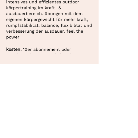
intensives und effizientes outdoor
körpertraining im kraft- &
ausdauerbereich. übungen mit dem
eigenen körpergewicht für mehr kraft,
rumpfstabilität, balance, flexibilität und
verbesserung der ausdauer. feel the
power!
kosten:
10er abonnement oder
einzelstunde (CHF 30.–). bezahlung via
twint oder überweisung.
deine personaltrainerin in bern und
konolfingen.