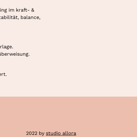
ng im kraft- & 
ilität, balance, 
rlage.
überweisung.
rt.
2022 by
studio allora