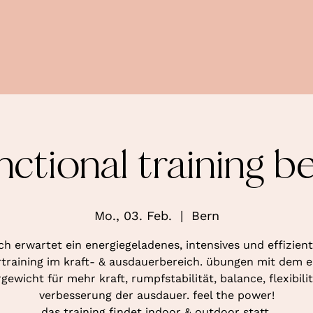
nctional training b
Mo., 03. Feb.
  |  
Bern
ch erwartet ein energiegeladenes, intensives und effizien
training im kraft- & ausdauerbereich. übungen mit dem 
gewicht für mehr kraft, rumpfstabilität, balance, flexibili
verbesserung der ausdauer. feel the power!
das training findet indoor & outdoor statt.