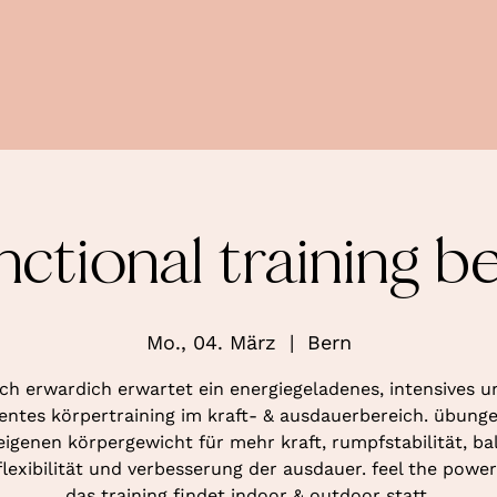
nctional training b
Mo., 04. März
  |  
Bern
ich erwardich erwartet ein energiegeladenes, intensives u
ientes körpertraining im kraft- & ausdauerbereich. übung
igenen körpergewicht für mehr kraft, rumpfstabilität, ba
flexibilität und verbesserung der ausdauer. feel the power
das training findet indoor & outdoor statt.