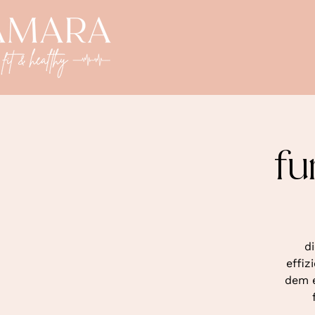
fu
d
effiz
dem e