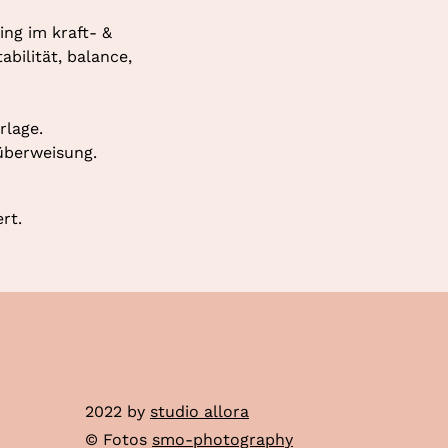
ng im kraft- & 
ilität, balance, 
rlage.
überweisung.
rt.
2022 by
studio allora
© Fotos
smo-photography