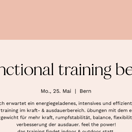
nctional training b
Mo., 25. Mai
  |  
Bern
ch erwartet ein energiegeladenes, intensives und effizien
training im kraft- & ausdauerbereich. übungen mit dem 
gewicht für mehr kraft, rumpfstabilität, balance, flexibili
verbesserung der ausdauer. feel the power!
das training findet indoor & outdoor statt.