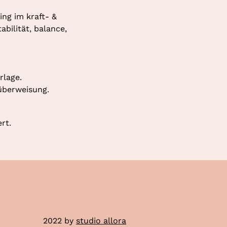
ng im kraft- & 
ilität, balance, 
rlage.
überweisung.
rt.
2022 by
studio allora