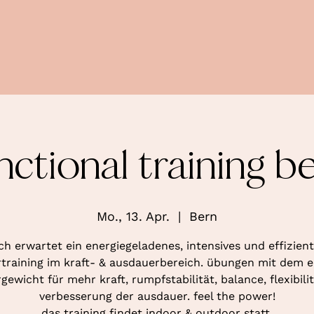
nctional training b
Mo., 13. Apr.
  |  
Bern
ch erwartet ein energiegeladenes, intensives und effizien
training im kraft- & ausdauerbereich. übungen mit dem 
gewicht für mehr kraft, rumpfstabilität, balance, flexibili
verbesserung der ausdauer. feel the power!
das training findet indoor & outdoor statt.