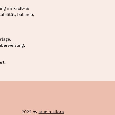
ng im kraft- & 
ilität, balance, 
rlage.
überweisung.
rt.
2022 by
studio allora