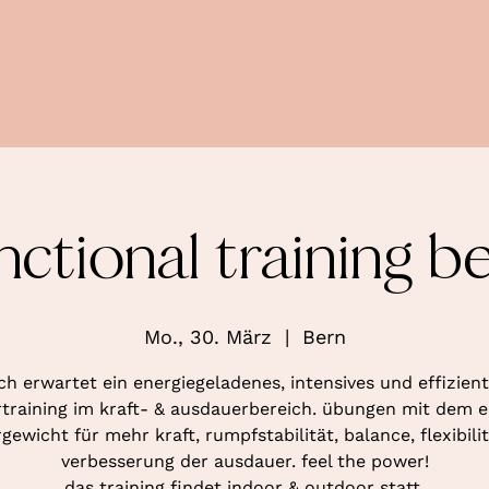
nctional training b
Mo., 30. März
  |  
Bern
ch erwartet ein energiegeladenes, intensives und effizien
training im kraft- & ausdauerbereich. übungen mit dem 
gewicht für mehr kraft, rumpfstabilität, balance, flexibili
verbesserung der ausdauer. feel the power!
das training findet indoor & outdoor statt.