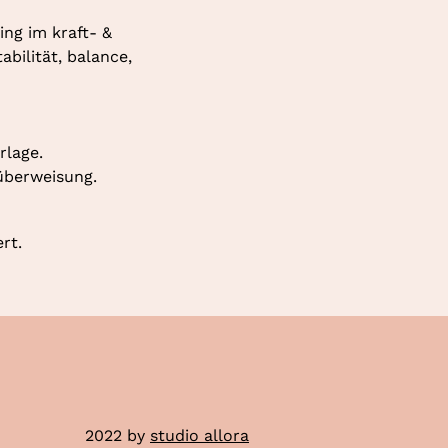
ng im kraft- & 
ilität, balance, 
rlage.
überweisung.
rt.
2022 by
studio allora