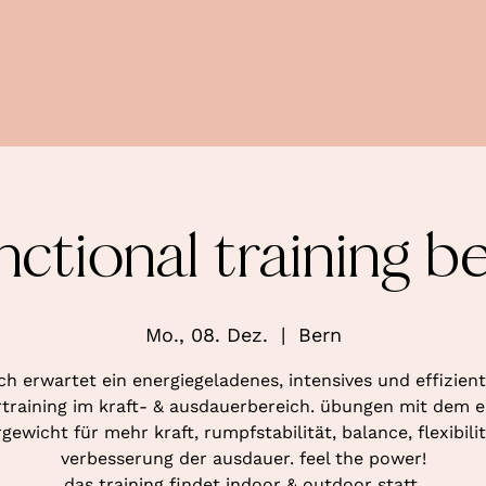
nctional training b
Mo., 08. Dez.
  |  
Bern
ch erwartet ein energiegeladenes, intensives und effizien
training im kraft- & ausdauerbereich. übungen mit dem 
gewicht für mehr kraft, rumpfstabilität, balance, flexibili
verbesserung der ausdauer. feel the power!
das training findet indoor & outdoor statt.