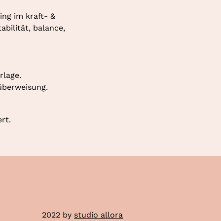
ng im kraft- & 
ilität, balance, 
rlage.
überweisung.
rt.
2022 by
studio allora