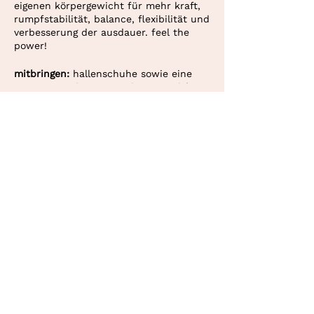
eigenen körpergewicht für mehr kraft,
rumpfstabilität, balance, flexibilität und
verbesserung der ausdauer. feel the
power!
mitbringen:
hallenschuhe sowie eine
yogamatte oder eine andere rutschfeste
unterlage.
kosten:
10er abonnement oder
einzelstunde (CHF 30.–). bezahlung via
deine personaltrainerin in bern und
twint oder überweisung.
konolfingen.
tamyberger@bluewin.ch
2022 by
studio allora