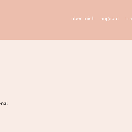
über mich
angebot
tr
onal