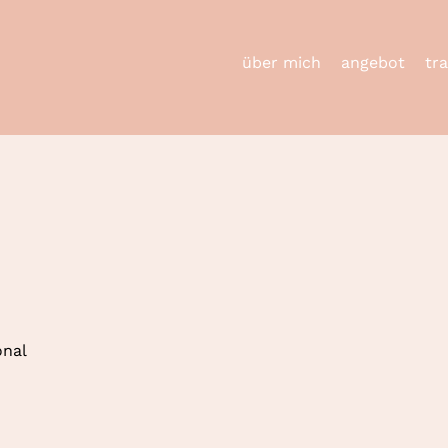
über mich
angebot
tr
onal