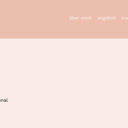
über mich
angebot
tr
onal