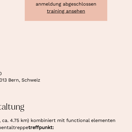
anmeldung abgeschlossen
training ansehen
0
013 Bern, Schweiz
taltung
, ca. 4.75 km) kombiniert mit functional elementen
bbentaltreppe
treffpunkt: 