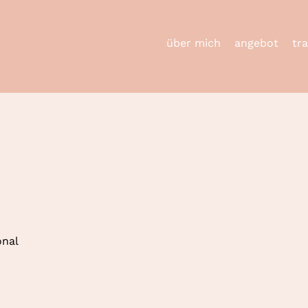
über mich
angebot
tr
onal