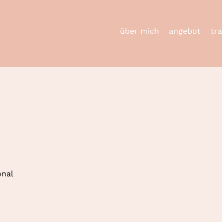
über mich
angebot
tr
onal